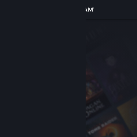
Conectează-te
Magazin
Comunitate
Despre
Asistență
Schimbă limba
Obține aplicația Steam pentru dispozitive mobile
Vezi site în versiunea pentru desktop