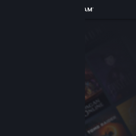
Conectează-te
Magazin
Comunitate
Despre
Asistență
Schimbă limba
Obține aplicația Steam pentru dispozitive mobile
Vezi site în versiunea pentru desktop