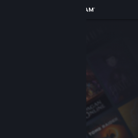
Conectează-te
Magazin
Comunitate
Despre
Asistență
Schimbă limba
Obține aplicația Steam pentru dispozitive mobile
Vezi site în versiunea pentru desktop