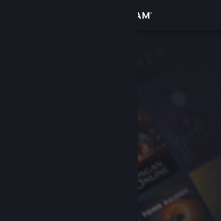
Conectează-te
Magazin
Comunitate
Despre
Asistență
Schimbă limba
Obține aplicația Steam pentru dispozitive mobile
Vezi site în versiunea pentru desktop