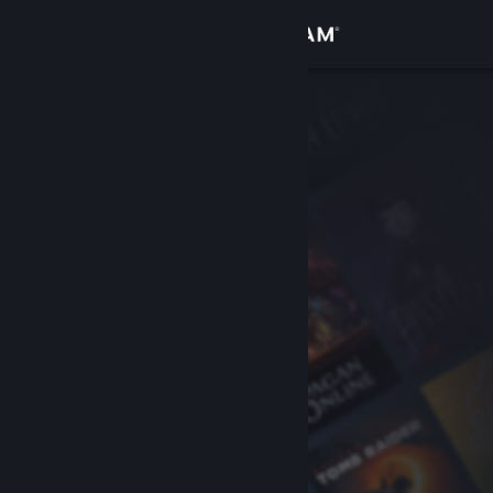
Conectează-te
Magazin
Comunitate
Despre
Asistență
Schimbă limba
Obține aplicația Steam pentru dispozitive mobile
Vezi site în versiunea pentru desktop