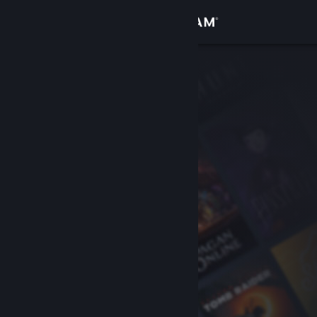
Conectează-te
Magazin
Comunitate
Despre
Asistență
Schimbă limba
Obține aplicația Steam pentru dispozitive mobile
Vezi site în versiunea pentru desktop