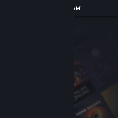
Conectează-te
Magazin
Comunitate
Despre
Asistență
Schimbă limba
Obține aplicația Steam pentru dispozitive mobile
Vezi site în versiunea pentru desktop