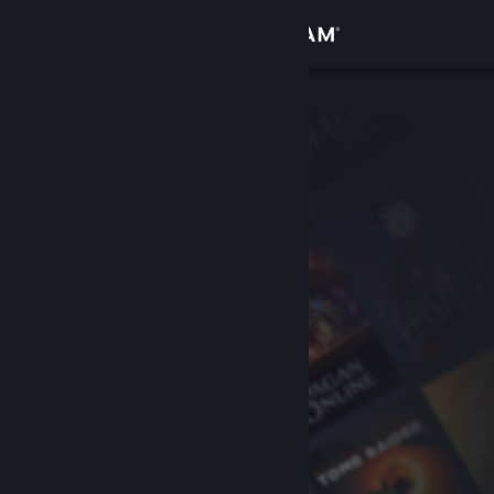
Conectează-te
Magazin
Comunitate
Despre
Asistență
Schimbă limba
Obține aplicația Steam pentru dispozitive mobile
Vezi site în versiunea pentru desktop