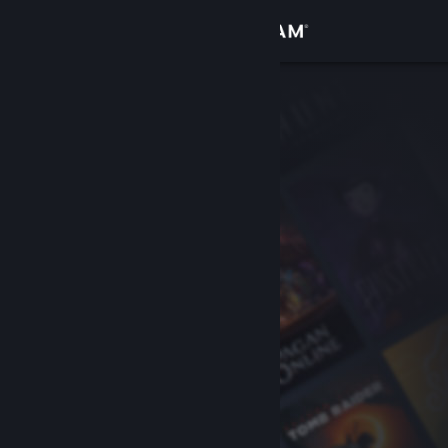
Conectează-te
Magazin
Comunitate
Despre
Asistență
Schimbă limba
Obține aplicația Steam pentru dispozitive mobile
Vezi site în versiunea pentru desktop