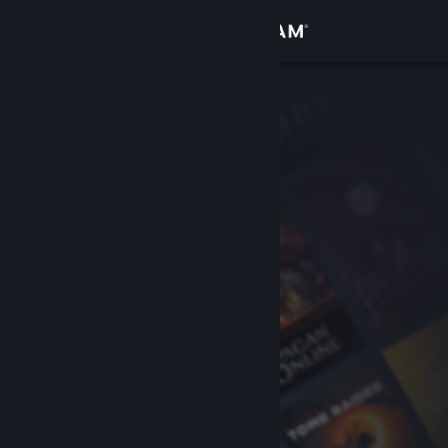
Conectează-te
Magazin
Comunitate
Despre
Asistență
Schimbă limba
Obține aplicația Steam pentru dispozitive mobile
Vezi site în versiunea pentru desktop