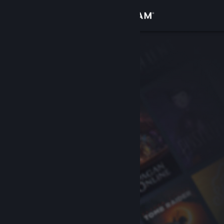
Conectează-te
Magazin
Comunitate
Despre
Asistență
Schimbă limba
Obține aplicația Steam pentru dispozitive mobile
Vezi site în versiunea pentru desktop