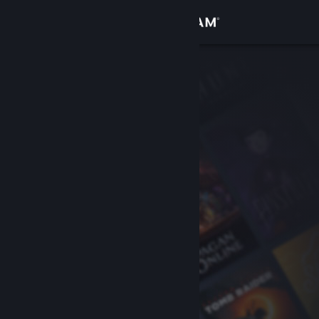
Conectează-te
Magazin
Comunitate
Despre
Asistență
Schimbă limba
Obține aplicația Steam pentru dispozitive mobile
Vezi site în versiunea pentru desktop