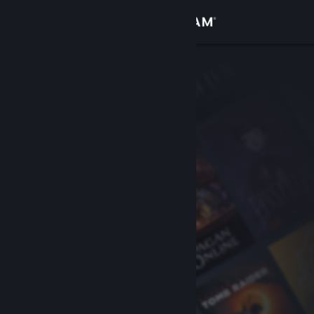
Conectează-te
Magazin
Comunitate
Despre
Asistență
Schimbă limba
Obține aplicația Steam pentru dispozitive mobile
Vezi site în versiunea pentru desktop