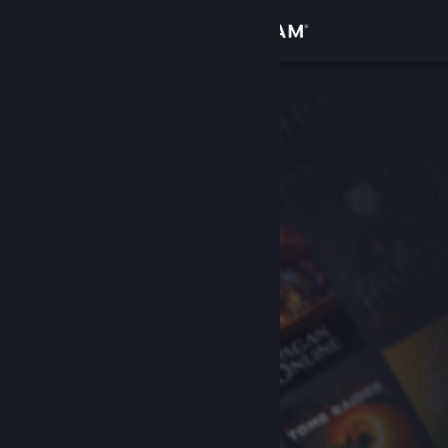
Conectează-te
Magazin
Comunitate
Despre
Asistență
Schimbă limba
Obține aplicația Steam pentru dispozitive mobile
Vezi site în versiunea pentru desktop