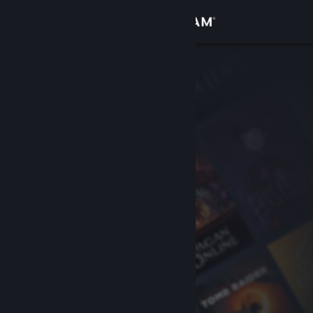
Conectează-te
Magazin
Comunitate
Despre
Asistență
Schimbă limba
Obține aplicația Steam pentru dispozitive mobile
Vezi site în versiunea pentru desktop