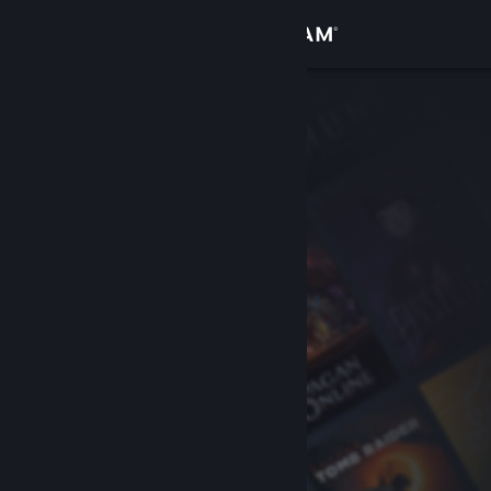
Conectează-te
Magazin
Comunitate
Despre
Asistență
Schimbă limba
Obține aplicația Steam pentru dispozitive mobile
Vezi site în versiunea pentru desktop