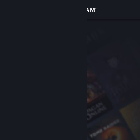
Conectează-te
Magazin
Comunitate
Despre
Asistență
Schimbă limba
Obține aplicația Steam pentru dispozitive mobile
Vezi site în versiunea pentru desktop