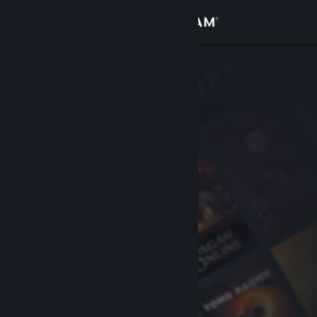
Conectează-te
Magazin
Comunitate
Despre
Asistență
Schimbă limba
Obține aplicația Steam pentru dispozitive mobile
Vezi site în versiunea pentru desktop