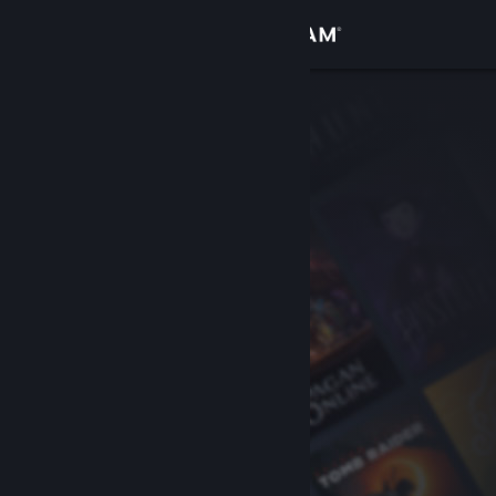
Conectează-te
Magazin
Comunitate
Despre
Asistență
Schimbă limba
Obține aplicația Steam pentru dispozitive mobile
Vezi site în versiunea pentru desktop