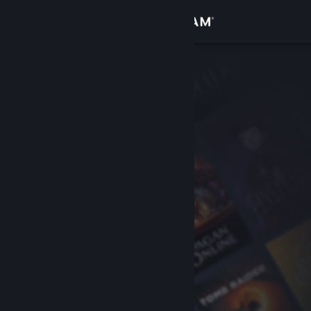
Conectează-te
Magazin
Comunitate
Despre
Asistență
Schimbă limba
Obține aplicația Steam pentru dispozitive mobile
Vezi site în versiunea pentru desktop