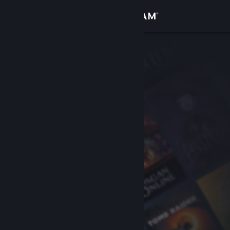
Conectează-te
Magazin
Comunitate
Despre
Asistență
Schimbă limba
Obține aplicația Steam pentru dispozitive mobile
Vezi site în versiunea pentru desktop