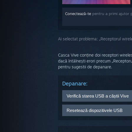
Conectează-te
pentru a primi ajutor 
Ai selectat problema:
„Receptorul wirel
Casca Vive conține doi receptori wirele
dacă întâlnești erori precum „Receptoru
pentru sugestii de depanare.
Depanare:
Verifică starea USB a căștii Vive
De pe calculatorul gazdă, ac
Resetează dispozitivele USB
Apasă butonul
Reîmprospătar
Asigură-te că receptorul wirele
Deconectează toate cablurile Li
Dacă cercurile unuia sau ambel
De pe calculatorul gazdă acc