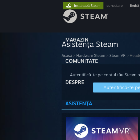
Instalează Steam
conectare
|
limbă
MAGAZIN
Asistența Steam
Acasă
>
Hardware Steam
>
SteamVR
>
Head
COMUNITATE
Autentifică-te pe contul tău Steam pen
DESPRE
Autentifică-te p
ASISTENȚĂ