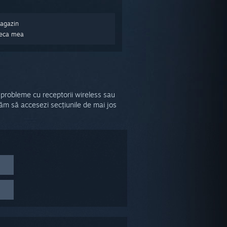
Magazin
oteca mea
 probleme cu receptorii wireless sau
ăm să accesezi secțiunile de mai jos
e.
a
ța