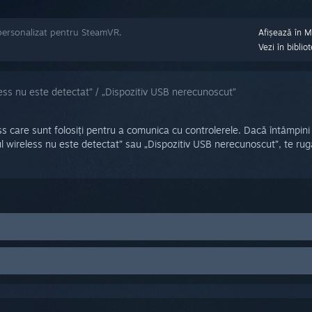
personalizat pentru SteamVR.
Afișează în 
Vezi în bibli
ess nu este detectat” / „Dispozitiv USB nerecunoscut”
ss care sunt folosiți pentru a comunica cu controlerele. Dacă întâmpini
l wireless nu este detectat” sau „Dispozitiv USB nerecunoscut”, te rug
cesează
SteamVR
>
Setări
>
USB
.
e
pentru a vedea starea componentelor USB Vive.
ss 1 și receptorul wireless 2 sunt selectate cu ajutorul unor cercuri alb
nk Box din calculatorul tău.
or receptoare sunt de culoare gri, deconectează cablul USB Vive de l
esează
SteamVR
>
Setări
>
Dezvoltator
. Asigură-te că este bifată căsu