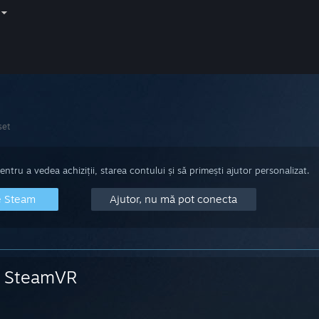
set
tru a vedea achiziții, starea contului și să primești ajutor personalizat.
e Steam
Ajutor, nu mă pot conecta
SteamVR