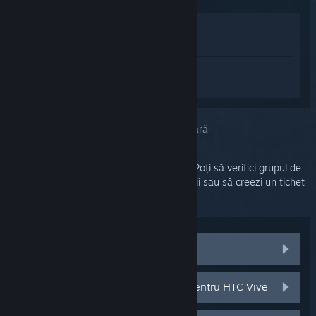
Afișează în Magazin
Vezi în biblioteca mea
Conectează-te
pentru a primi ajutor
personalizat pentru SteamVR.
Ai selectat problema:
Asistență suplimentară
Problema ta necesită asistență detaliată. Poți să verifici grupul de
discuții pentru ajutor din partea comunității sau să creezi un tichet
pentru asistență.
Vezi discuțiile comunității
Componente și piese de schimb pentru HTC Vive