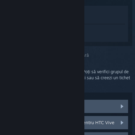
Afișează în Magazin
Vezi în biblioteca mea
Conectează-te
pentru a primi ajutor
personalizat pentru SteamVR.
Ai selectat problema:
Asistență suplimentară
Problema ta necesită asistență detaliată. Poți să verifici grupul de
discuții pentru ajutor din partea comunității sau să creezi un tichet
pentru asistență.
Vezi discuțiile comunității
Componente și piese de schimb pentru HTC Vive