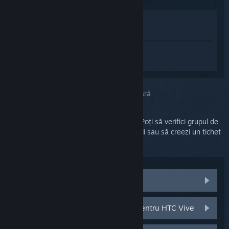
Afișează în Magazin
Vezi în biblioteca mea
Conectează-te
pentru a primi ajutor
personalizat pentru SteamVR.
Ai selectat problema:
Asistență suplimentară
Problema ta necesită asistență detaliată. Poți să verifici grupul de
discuții pentru ajutor din partea comunității sau să creezi un tichet
pentru asistență.
Vezi discuțiile comunității
Componente și piese de schimb pentru HTC Vive