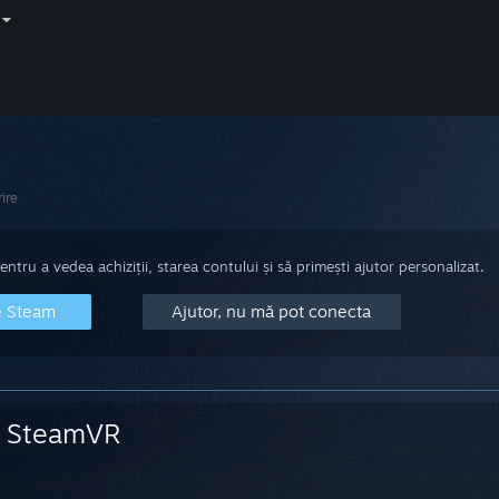
ire
tru a vedea achiziții, starea contului și să primești ajutor personalizat.
e Steam
Ajutor, nu mă pot conecta
SteamVR