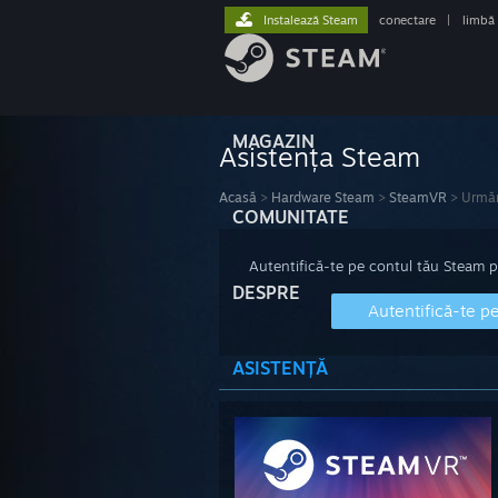
Instalează Steam
conectare
|
limbă
MAGAZIN
Asistența Steam
Acasă
>
Hardware Steam
>
SteamVR
>
Urmăr
COMUNITATE
Autentifică-te pe contul tău Steam pen
DESPRE
Autentifică-te p
ASISTENȚĂ