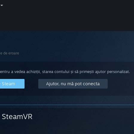
e de eroare
tru a vedea achiziții, starea contului și să primești ajutor personalizat.
e Steam
Ajutor, nu mă pot conecta
SteamVR