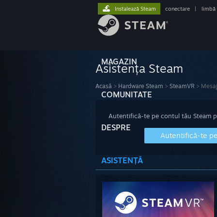
Instalează Steam
conectare
|
limbă
MAGAZIN
Asistența Steam
Acasă
>
Hardware Steam
>
SteamVR
>
Mesaj
COMUNITATE
Autentifică-te pe contul tău Steam pen
DESPRE
Autentifică-te p
ASISTENȚĂ