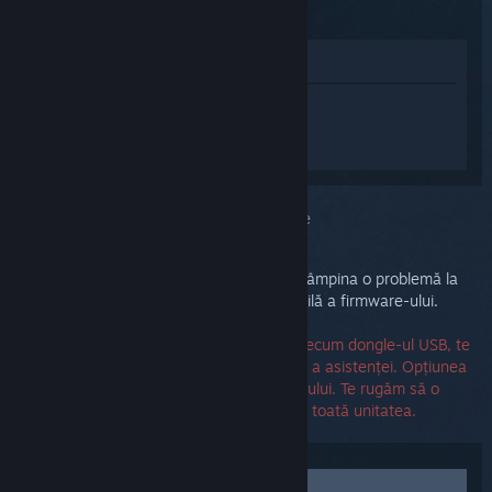
(2015)
Afișează în Magazin
Conectează-te
pentru a primi ajutor
personalizat pentru Steam Controller
(2015).
Ai selectat problema:
Defecțiune hardware
Gamepadul tău Steam Controller poate întâmpina o problemă la
nivel de hardware sau o eroare irecuperabilă a firmware-ului.
Dacă ai nevoie de înlocuirea unei piese, precum dongle-ul USB, te
rugăm să folosești opțiunea de contactare a asistenței. Opțiunea
de înlocuire presupune înlocuirea controlerului. Te rugăm să o
selectezi doar dacă ai nevoie să înlocuiești toată unitatea.