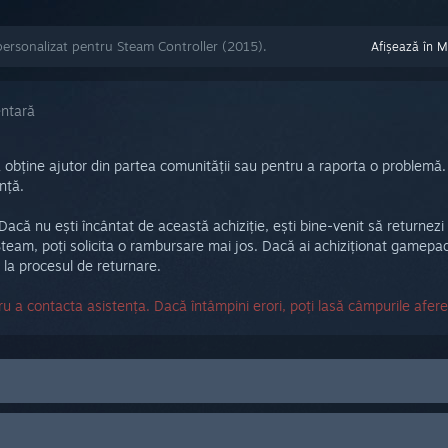
personalizat pentru Steam Controller (2015).
Afișează în 
entară
 a obține ajutor din partea comunității sau pentru a raporta o problem
nță.
. Dacă nu ești încântat de această achiziție, ești bine-venit să returnez
eam, poți solicita o rambursare mai jos. Dacă ai achiziționat gamepadul
e la procesul de returnare.
u a contacta asistența. Dacă întâmpini erori, poți lasă câmpurile afer