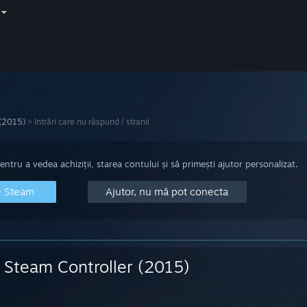
 (2015)
>
Intrări care nu răspund / stranii
tru a vedea achiziții, starea contului și să primești ajutor personalizat.
e Steam
Ajutor, nu mă pot conecta
Steam Controller (2015)