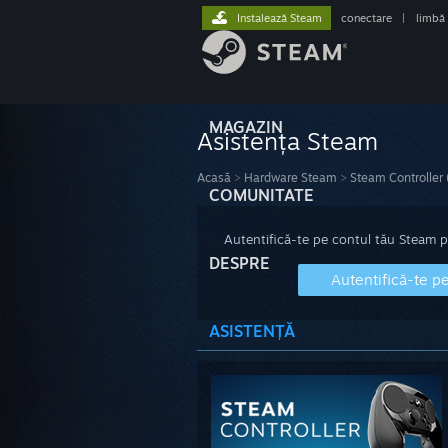
Instalează Steam
conectare
|
limbă
MAGAZIN
Asistența Steam
Acasă
>
Hardware Steam
>
Steam Controller
COMUNITATE
Autentifică-te pe contul tău Steam pen
DESPRE
Autentifică-te p
ASISTENȚĂ