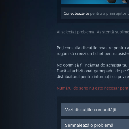
Conectează-te
pentru a primi ajutor 
Ai selectat problema:
Asistență suplim
Poți consulta discuțiile noastre pentru
rugăm să creezi un tichet pentru asiste
Ne dorim să fii încântat de achiziția ta
Dacă ai achiziționat gamepadul de pe St
distribuitorul pentru informații cu privir
Numărul de serie nu este necesar pentr
Vezi discuțiile comunității
Semnalează o problemă