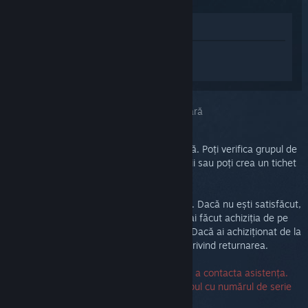
Afișează în Magazin
Conectează-te
pentru a primi ajutor
personalizat pentru Steam Link.
Ai selectat problema:
Asistență suplimentară
Problema ta necesită depanare amănunțită. Poți verifica grupul de
discuții pentru ajutor din partea comunității sau poți crea un tichet
de asistență.
În final, vrem să fii mulțumit de achiziția ta. Dacă nu ești satisfăcut,
poți să o returnezi fără alte costuri. Dacă ai făcut achiziția de pe
Steam, poți solicita o rambursare mai jos. Dacă ai achiziționat de la
alt vânzător, contactează-l pentru detalii privind returnarea.
Nu este necesar un număr de serie pentru a contacta asistența.
Dacă întâmpini vreo eroare, poți lăsa câmpul cu numărul de serie
necompletat.