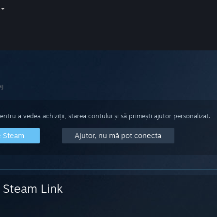
aj
tru a vedea achiziții, starea contului și să primești ajutor personalizat.
e Steam
Ajutor, nu mă pot conecta
Steam Link