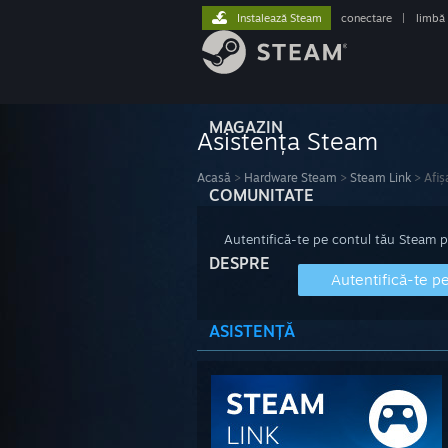
Instalează Steam
conectare
|
limbă
MAGAZIN
Asistența Steam
Acasă
>
Hardware Steam
>
Steam Link
>
Afiș
COMUNITATE
Autentifică-te pe contul tău Steam pen
DESPRE
Autentifică-te p
ASISTENȚĂ