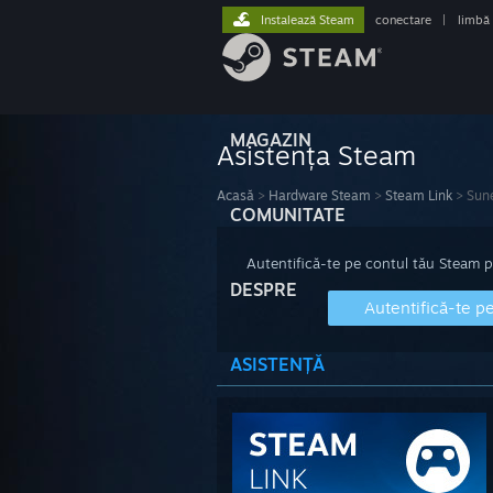
Instalează Steam
conectare
|
limbă
MAGAZIN
Asistența Steam
Acasă
>
Hardware Steam
>
Steam Link
>
Sun
COMUNITATE
Autentifică-te pe contul tău Steam pen
DESPRE
Autentifică-te p
ASISTENȚĂ