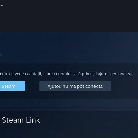
et
tru a vedea achiziții, starea contului și să primești ajutor personalizat.
e Steam
Ajutor, nu mă pot conecta
Steam Link