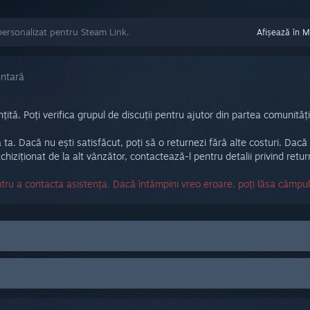
personalizat pentru Steam Link.
Afișează în 
entară
ă. Poți verifica grupul de discuții pentru ajutor din partea comunității
ia ta. Dacă nu ești satisfăcut, poți să o returnezi fără alte costuri. Dacă
chiziționat de la alt vânzător, contactează-l pentru detalii privind retu
ru a contacta asistența. Dacă întâmpini vreo eroare, poți lăsa câmpu