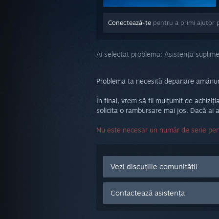
Conectează-te
pentru a primi ajutor 
Ai selectat problema:
Asistență suplim
Problema ta necesită depanare amănunțit
În final, vrem să fii mulțumit de achiziț
solicita o rambursare mai jos. Dacă ai a
Nu este necesar un număr de serie pent
Vezi discuțiile comunității
Contactează asistența