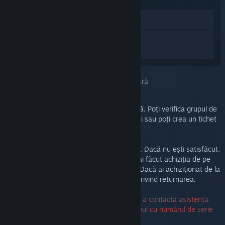
Afișează în Magazin
Conectează-te
pentru a primi ajutor
personalizat pentru Steam Link.
Ai selectat problema:
Asistență suplimentară
Problema ta necesită depanare amănunțită. Poți verifica grupul de
discuții pentru ajutor din partea comunității sau poți crea un tichet
de asistență.
În final, vrem să fii mulțumit de achiziția ta. Dacă nu ești satisfăcut,
poți să o returnezi fără alte costuri. Dacă ai făcut achiziția de pe
Steam, poți solicita o rambursare mai jos. Dacă ai achiziționat de la
alt vânzător, contactează-l pentru detalii privind returnarea.
Nu este necesar un număr de serie pentru a contacta asistența.
Dacă întâmpini vreo eroare, poți lăsa câmpul cu numărul de serie
necompletat.