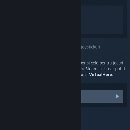
Afișează în Magazin
Conectează-te
pentru a primi ajutor
personalizat pentru Steam Link.
Ai selectat problema:
Volane de condus și joystickuri
Volanele de condus, controlerele pentru zbor și cele pentru jocuri
cu lupte nu sunt compatibile în mod nativ cu Steam Link, dar pot fi
activate folosind un produs de la terți denumit
VirtualHere
.
Află mai multe despre VirtualHere