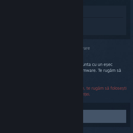
Afișează în Magazin
Conectează-te
pentru a primi ajutor
personalizat pentru Steam Link.
Ai selectat problema:
Defecțiune de hardware
Dispozitivul tău Steam Link se poate confrunta cu un eșec
hardware sau o eroare irecuperabilă de firmware. Te rugăm să
soliciți mai jos o înlocuire a acestuia.
Dacă numărul de serie generează o eroare, te rugăm să folosești
în schimb opțiunea de contactare a asistenței.
Contactează asistența