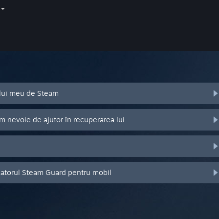
ului meu de Steam
m nevoie de ajutor în recuperarea lui
catorul Steam Guard pentru mobil