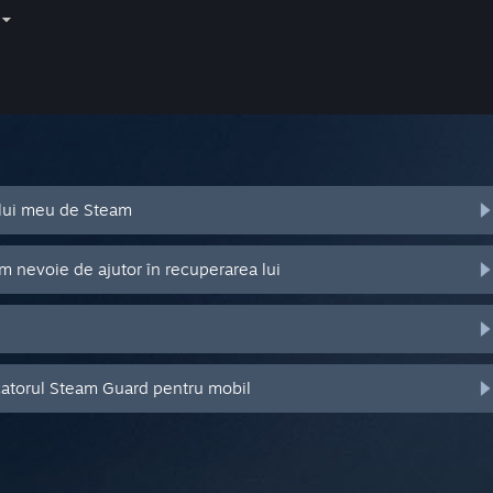
ului meu de Steam
m nevoie de ajutor în recuperarea lui
catorul Steam Guard pentru mobil