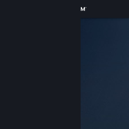
Conectează-te
Magazin
Comunitate
Despre
Asistență
Schimbă limba
Obține aplicația Steam pentru dispozitive mobile
Vezi site în versiunea pentru desktop