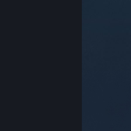
© Valve Corporation. Toate drepturile rezervate.
Toate mărcile înregistrate sunt proprietatea
deținătorilor respectivi în SUA și celelalte țări.
Politică
de confidențialitate
|
Mențiuni legale
|
Accesibilitate
|
Acordul Steam pentru abonați
|
Rambursări
|
Cookie-uri