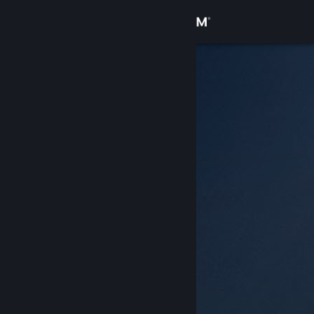
Conectează-te
Magazin
Comunitate
Despre
Asistență
Schimbă limba
Obține aplicația Steam pentru dispozitive mobile
Vezi site în versiunea pentru desktop