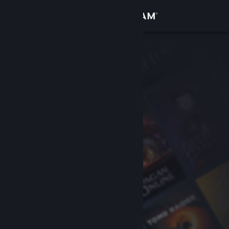
Войти
Магазин
Сообщество
Информация
Поддержка
Изменить язык
Скачать мобильное приложение Steam
Полная версия