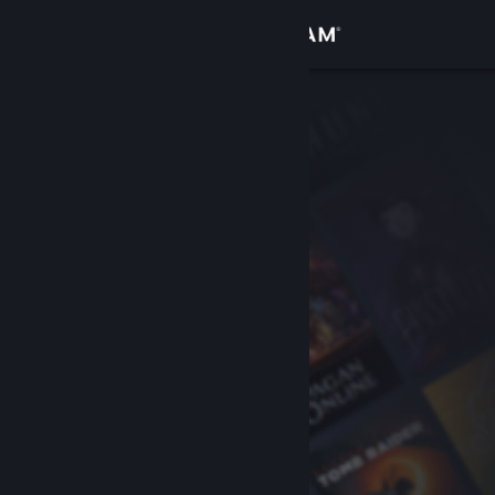
Войти
Магазин
Сообщество
Информация
Поддержка
Изменить язык
Скачать мобильное приложение Steam
Полная версия