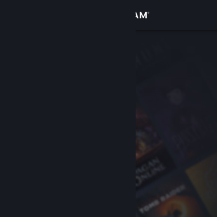
Войти
Магазин
Сообщество
Информация
Поддержка
Изменить язык
Скачать мобильное приложение Steam
Полная версия