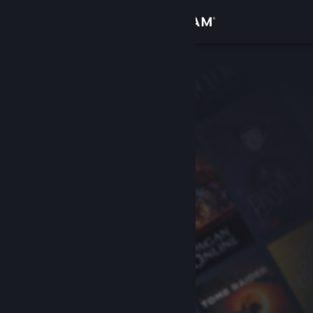
Войти
Магазин
Сообщество
Информация
Поддержка
Изменить язык
Скачать мобильное приложение Steam
Полная версия