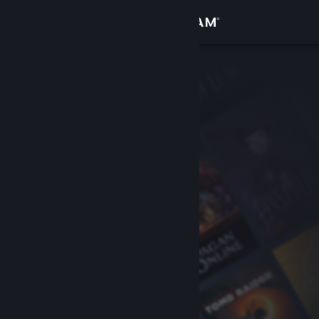
Войти
Магазин
Сообщество
Информация
Поддержка
Изменить язык
Скачать мобильное приложение Steam
Полная версия