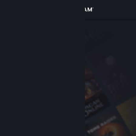
Войти
Магазин
Сообщество
Информация
Поддержка
Изменить язык
Скачать мобильное приложение Steam
Полная версия