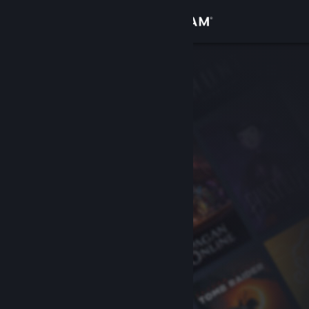
Войти
Магазин
Сообщество
Информация
Поддержка
Изменить язык
Скачать мобильное приложение Steam
Полная версия