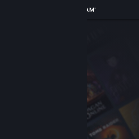
Войти
Магазин
Сообщество
Информация
Поддержка
Изменить язык
Скачать мобильное приложение Steam
Полная версия