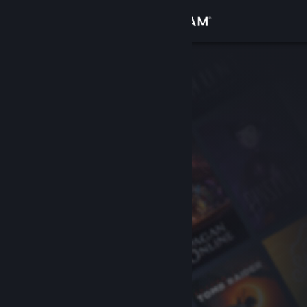
Войти
Магазин
Сообщество
Информация
Поддержка
Изменить язык
Скачать мобильное приложение Steam
Полная версия