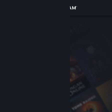
Войти
Магазин
Сообщество
Информация
Поддержка
Изменить язык
Скачать мобильное приложение Steam
Полная версия